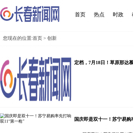
首页
热点
时政
您现在的位置:
首页
> 创新
定档，7月18日！草原那达
国庆即是双十一！苏宁易购率