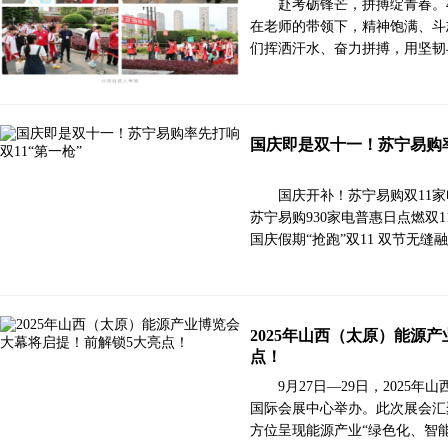
赴考砺锋芒，拼搏绽青春。4
在老师的带领下，精神饱满、斗
们挥洒汗水、奋力拼搏，用坚韧
国庆即是双十一！苏宁易购率
国庆开补！苏宁易购双11家
苏宁易购930家电普惠日点燃双1
国庆假期“抢跑”双11 双节无缝
2025年山西（太原）能源
点！
9月27日—29日，202
国际会展中心举办。此次展会汇
方位呈现能源产业“绿色化、智能