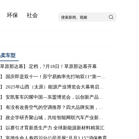
环保
社会
热卖车型
草原那达慕
定档，7月18日！草原那达慕开幕
】
国庆即是双十一！苏宁易购率先打响双11“第一枪”
【】
2025年山西（太原）能源产业博览会大幕将启提！
【】
安凯客车闪耀中国—东盟博览会，以创新产品擘画
【】
有没有改善空气的空调推荐？四大品牌实测，海信
【】
政企学研齐聚山城，共绘智能网联汽车产业新蓝图
【】
以赛引才育新质生产力 全球新能源新材料精英汇
【】
富德生命人寿四川分公司开展“月月3.15”消保教育
【】